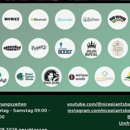
nungszeiten
youtube.com/@niceplantsbe
tag - Samstag 09:00 -
instagram.com/niceplantsbe
00
B
Umfr
08.2026 geschlossen