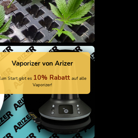
Vaporizer von Arizer
10% Rabatt
Zum Start gibt es
auf alle
Vaporizer!