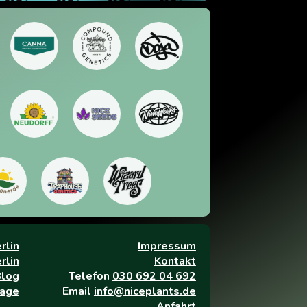
rlin
Impressum
rlin
Kontakt
log
Telefon
030 692 04 692
age
Email
info@niceplants.de
Anfahrt