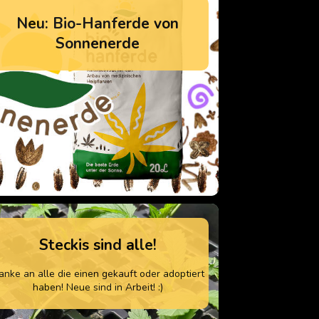
Neu: Bio-Hanferde von
Sonnenerde
Steckis sind alle!
anke an alle die einen gekauft oder adoptiert
haben! Neue sind in Arbeit! :)