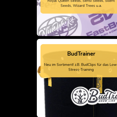
Royal Queen Seeds, Sensi Seeds, Silent
Seeds, Wizard Trees u.a.
BudTrainer
Neu im Sortiment! z.B. BudClips für das Low
Stress-Training