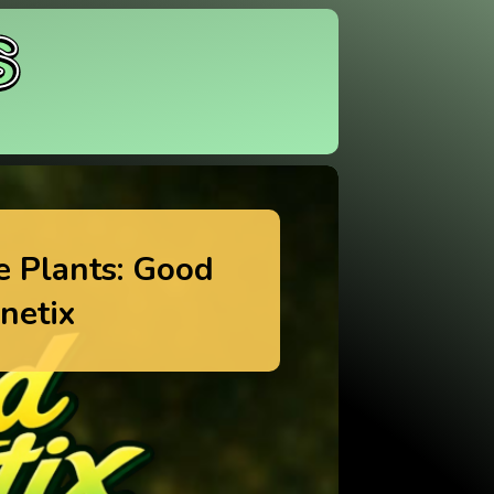
e Plants: Good
netix