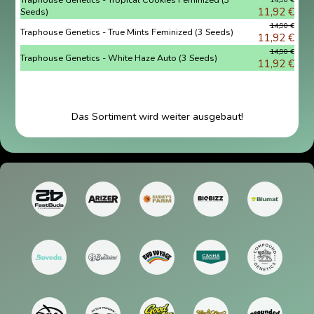
11,92 €
Seeds)
14,90 €
Traphouse Genetics - True Mints Feminized (3 Seeds)
11,92 €
14,90 €
Traphouse Genetics - White Haze Auto (3 Seeds)
11,92 €
Das Sortiment wird weiter ausgebaut!