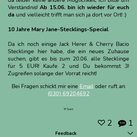
da leider keine andere Möglichkeit. Ich bitte um
Verständnis!
Ab 15.06. bin ich wieder für euch
da
und vielleicht trifft man sich ja dort vor Ort! :)
10 Jahre Mary Jane-Stecklings-Special
Da ich noch einige Jack Herer & Cherry Bacio
Stecklinge hier habe, die ein neues Zuhause
suchen, gibt es bis zum 20.06. alle Stecklinge
für 5 EUR! Kaufe 2 und Du bekommst 3!
Zugreifen solange der Vorrat reicht!
Bei Fragen schickt mir eine
Email
oder ruft an:
(030) 69204692
💚 Sven
2
1


Feedback