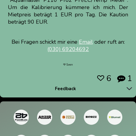
"Aquamaster P110 Pro2 PH/EC/Temp Meter".
Um die Kalibrierung kümmere ich mich. Der
Mietpreis beträgt 1 EUR pro Tag. Die Kaution
beträgt 90 EUR.
Bei Fragen schickt mir eine
Email
oder ruft an:
(030) 69204692
💚 Sven
6
1


Feedback