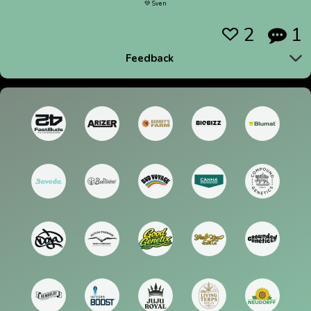
💚 Sven
2
1


Feedback